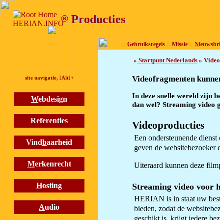
®
Producties
®
Producties
::
G
ebruiksregels
::
Mi
s
sie
::
N
ieuwsbri
»
Startpunt Nederlands
» Video
Videofragmenten kunnen
site navigatie, [Alt]+
In deze snelle wereld zijn 
W
ebdesign
dan wel? Streaming video g
R
eferenties
Videoproducties
Een ondersteunende dienst 
Vind
b
aarheid
geven de websitebezoeker ee
M
erkenrecht
Uiteraard kunnen deze film
H
osting
Streaming video voor h
HERIAN is in staat uw besta
A
udio
bieden, zodat de websitebez
geschikt is, krijgt iedere 