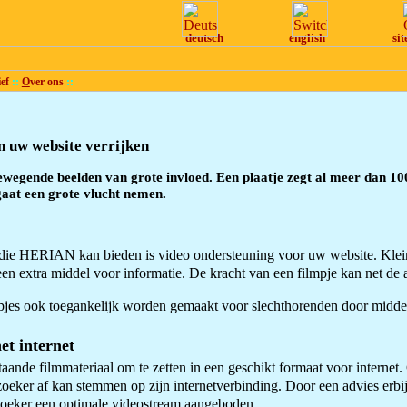
deutsch
english
si
ef
::
O
ver ons
::
 uw website verrijken
bewegende beelden van grote invloed. Een plaatje zegt al meer dan 10
aat een grote vlucht nemen.
die HERIAN kan bieden is video ondersteuning voor uw website. Kleine 
n extra middel voor informatie. De kracht van een filmpje kan net de 
pjes ook toegankelijk worden gemaakt voor slechthorenden door middel 
et internet
ande filmmateriaal om te zetten in een geschikt formaat voor internet. 
oeker af kan stemmen op zijn internetverbinding. Door een advies erbi
bezoeker een optimale videostream aangeboden.